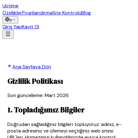
Uptime
Guard
Özellikler
Fiyatlandırma
Site Kontrolü
Blog
tr
Giriş Yap
Kayıt Ol
Ana Sayfaya Dön
Gizlilik Politikası
Son güncelleme: Mart 2026
1. Topladığımız Bilgiler
Doğrudan sağladığınız bilgileri topluyoruz: adınız, e-
posta adresiniz ve izlemeyi seçtiğiniz web sitesi
URL'leri. Hizmetimizi kullandığınızda ayrıca kontrol